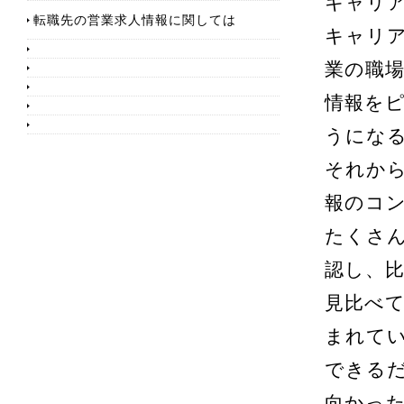
キャリ
転職先の営業求人情報に関しては
キャリ
業の職
情報を
うにな
それか
報のコ
たくさ
認し、
見比べ
まれて
できる
向かっ